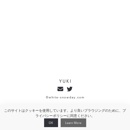
Y U K I
©︎ w h i t e - s n o w d a y . c o m
このサイトはクッキーを使用しています。より良いブラウジングのために、プ
ライバシーポリシーに同意ください。
OK
Learn More